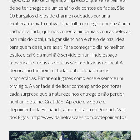
Figos. Quando se chega lá, a impressão que se se tem é a
de se ter chegado a um cenário de contos de fadas. São
10 bangalôs cheios de charme rodeados por uma
exuberante mata nativa. Uma trilha ecológica conduz à uma
cachoeira linda, que nos conecta ainda mais com as belezas
naturais do local, um lugar silencioso e cheio de paz, ideal
para quem deseja relaxar. Para começar o dia no melhor
estilo, o café da manhã é servido em um lindo espaço
provençal, e todas as delícias são produzidas no local. A
decoração também foi toda confeccionada pelas
proprietárias. Filmar em lugares como esse é sempre um
privilégio. A vontade é de ficar contemplando por horas
cada surpresa que a natureza nos entrega e não perder
nenhum detalhe. Gratidão! Aprecie o vídeo e o
depoimento da Fernanda, a proprietária da Pousada Vale
dos Figos. http://www.danielcascaes.com.br/depoimentos